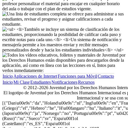
Inicio
Aplicaciones de Internet
Funciones para Móvil
Contacto
Inicio
Mi Clase
Estudiantes
Notificaciones
Recursos
© 2012–2026 Juventud por los Derechos Humanos Internac
El logotipo de Juventud por los Derechos Humanos Internacional e
Internacional y se usa con s
[{"Dan\u00e9s":"da","Holand\u00e9s":"nl","Ingl\u00e9s":"en","Fr
(Griego)":"el","Hebreo":"he","H\u00fangaro":"hu","Italiano":"it","
(Japon\u00e9s)":"ja","Noruego":"no","Portugu\u00e9s":"pt","\u04
(Ruso)":"ru","Sueco":"sv","Espa\u00f1ol
(Castellano)":"es_ES","Espa\u00f1ol