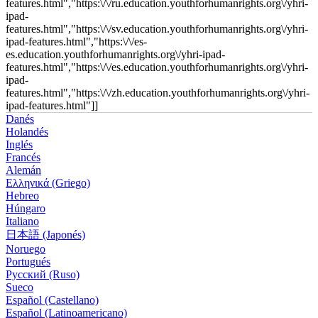
features.html","https:\/\/ru.education.youthforhumanrights.org\/yhri-
ipad-
features.html","https:\/\/sv.education.youthforhumanrights.org\/yhri-
ipad-features.html","https:\/\/es-
es.education.youthforhumanrights.org\/yhri-ipad-
features.html","https:\/\/es.education.youthforhumanrights.org\/yhri-
ipad-
features.html","https:\/\/zh.education.youthforhumanrights.org\/yhri-
ipad-features.html"]]
Danés
Holandés
Inglés
Francés
Alemán
Ελληνικά (Griego)
Hebreo
Húngaro
Italiano
日本語 (Japonés)
Noruego
Portugués
Русский (Ruso)
Sueco
Español (Castellano)
Español (Latinoamericano)