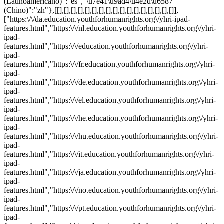
(Latinoamericano)":"es","\u7e41\u9ad4\u4e2d\u6587
(Chino)":"zh"},[[],[],[],[],[],[],[],[],[],[],[],[],[],[],[],[],[]],
["https:\/\/da.education.youthforhumanrights.org\/yhri-ipad-
features.html","https:\/\/nl.education.youthforhumanrights.org\/yhri-
ipad-
features.html","https:\/\/education.youthforhumanrights.org\/yhri-
ipad-
features.html","https:\/\/fr.education.youthforhumanrights.org\/yhri-
ipad-
features.html","https:\/\/de.education.youthforhumanrights.org\/yhri-
ipad-
features.html","https:\/\/el.education.youthforhumanrights.org\/yhri-
ipad-
features.html","https:\/\/he.education.youthforhumanrights.org\/yhri-
ipad-
features.html","https:\/\/hu.education.youthforhumanrights.org\/yhri-
ipad-
features.html","https:\/\/it.education.youthforhumanrights.org\/yhri-
ipad-
features.html","https:\/\/ja.education.youthforhumanrights.org\/yhri-
ipad-
features.html","https:\/\/no.education.youthforhumanrights.org\/yhri-
ipad-
features.html","https:\/\/pt.education.youthforhumanrights.org\/yhri-
ipad-